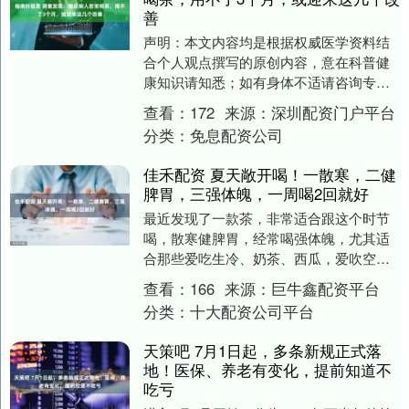
善
声明：本文内容均是根据权威医学资料结
合个人观点撰写的原创内容，意在科普健
康知识请知悉；如有身体不适请咨询专业
医生。 端起杯子的那一刻，很多人压根没
查看：
172
来源：
深圳配资门户平台
想过，这个动作....
分类：
免息配资公司
佳禾配资 夏天敞开喝！一散寒，二健
脾胃，三强体魄，一周喝2回就好
最近发现了一款茶，非常适合跟这个时节
喝，散寒健脾胃，经常喝强体魄，尤其适
合那些爱吃生冷、奶茶、西瓜，爱吹空
调，不爱运动的人群。 紫苏陈皮姜米茶 食
查看：
166
来源：
巨牛鑫配资平台
材 云南老黄姜....
分类：
十大配资公司平台
天策吧 7月1日起，多条新规正式落
地！医保、养老有变化，提前知道不
吃亏