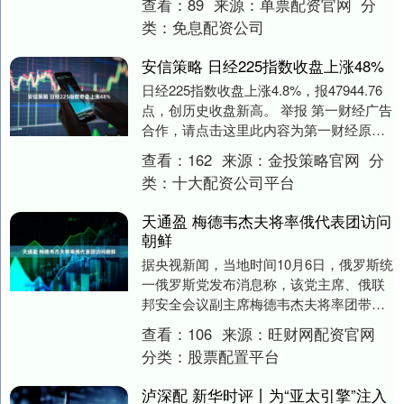
查看：
89
来源：
单票配资官网
分
自动化机制....
类：
免息配资公司
安信策略 日经225指数收盘上涨48%
日经225指数收盘上涨4.8%，报47944.76
点，创历史收盘新高。 举报 第一财经广告
合作，请点击这里此内容为第一财经原
创，著作权归第一财经所有。未经第一
查看：
162
来源：
金投策略官网
分
财....
类：
十大配资公司平台
天通盈 梅德韦杰夫将率俄代表团访问
朝鲜
据央视新闻，当地时间10月6日，俄罗斯统
一俄罗斯党发布消息称，该党主席、俄联
邦安全会议副主席梅德韦杰夫将率团带领
统一俄罗斯党代表团访问朝鲜，参加朝鲜
查看：
106
来源：
旺财网配资官网
劳动党建党8....
分类：
股票配置平台
泸深配 新华时评丨为“亚太引擎”注入