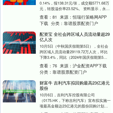
0.14%，报138.31元/张，成交额5771.68万
元，转股溢价率23.52%。 资料显示，永02
转债信用级别为“AA-....
查看：
81
来源：
恒瑞行策略网APP
下载
分类：
靠谱股票配资门户
配资宝 全社会跨区域人员流动量超29
亿人次
10月5日（中秋国庆假期第5日），全社会
跨区域人员流动量29119.72万人次，环比
下降3.4%，同比（2024年国庆假期第5
日）增长3.4%。 举报 第一财经....
查看：
76
来源：
沪金配资APP下载
分类：
靠谱股票配资门户
财富牛 吉利汽车拟回购最高23亿港元
股份
10月6日，吉利汽车控股有限公司
（0175.HK，下称吉利汽车）宣布拟实施一
项最高金额达23亿港元的股份回购计划。
该计划在获得香港联交所批准后，将通过