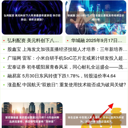
弘利配资 美元料创下八年来最差年度表现 华尔街热议：明年还要
华城融 2025年9月17日全国主要批发市场豌豆价格行情
股鑫宝 上海发文加强直播经济技能人才培养：三年新培养持证直播
广瑞网 雷军：小米自研手机SoC芯片玄戒累计研发投入超13
宏泰证券 初冬暖阳展青春风采，同心献礼全运盛会——茂名市电白
融易富 5月30日东风转债下跌1.78%，转股溢价率4.64
涨盈配 中国航天“双败日”: 重复使用技术能否成为破局关键?