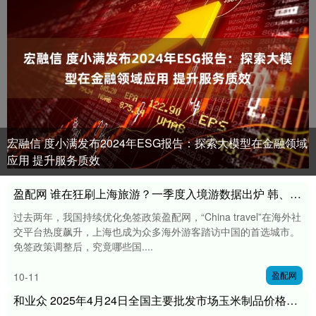
宏融信 度小满发布2024年ESG报告：探索大模型在金融领域
应用 提升服务质效
盈配网 谁在狂刷上海旅游？一季度入境游数据出炉 韩、日、泰三国游客“霸榜”
过去两年，我国持续优化免签政策盈配网，“China travel”在海外社
交平台热度飙升，上海也成为众多海外游客踏访中国的首选城市。
免签政策调整后，究竟哪些国....
盈配网
10-11
和业众 2025年4月24日全国主要批发市场玉米制品价格行情