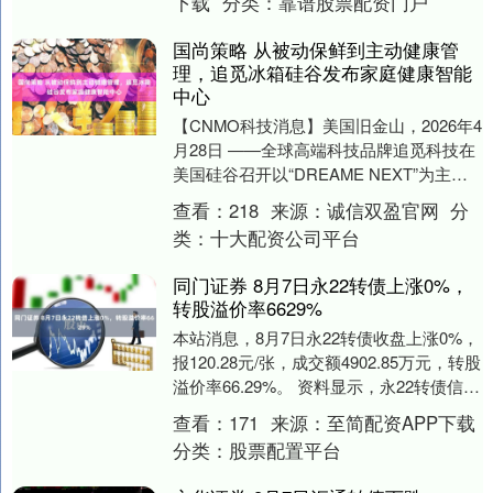
下载
分类：
靠谱股票配资门户
国尚策略 从被动保鲜到主动健康管
理，追觅冰箱硅谷发布家庭健康智能
中心
【CNMO科技消息】美国旧金山，2026年4
月28日 ——全球高端科技品牌追觅科技在
美国硅谷召开以“DREAME NEXT”为主题
的全球发布会，追觅冰箱作为其核....
查看：
218
来源：
诚信双盈官网
分
类：
十大配资公司平台
同门证券 8月7日永22转债上涨0%，
转股溢价率6629%
本站消息，8月7日永22转债收盘上涨0%，
报120.28元/张，成交额4902.85万元，转股
溢价率66.29%。 资料显示，永22转债信用
级别为“AA-”，债....
查看：
171
来源：
至简配资APP下载
分类：
股票配置平台