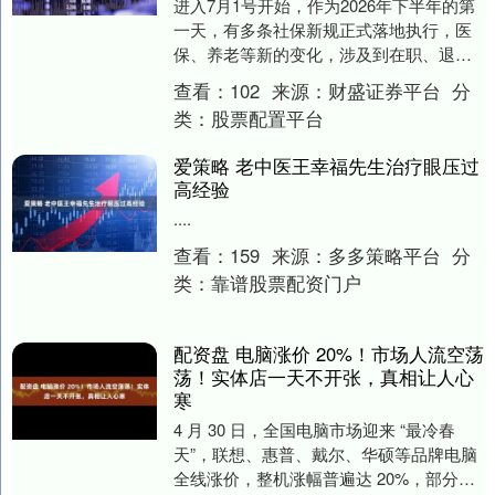
进入7月1号开始，作为2026年下半年的第
一天，有多条社保新规正式落地执行，医
保、养老等新的变化，涉及到在职、退休
人员一起来看看。 第一点，首先根据国发
查看：
102
来源：
财盛证券平台
分
[202....
类：
股票配置平台
爱策略 老中医王幸福先生治疗眼压过
高经验
....
查看：
159
来源：
多多策略平台
分
类：
靠谱股票配资门户
配资盘 电脑涨价 20%！市场人流空荡
荡！实体店一天不开张，真相让人心
寒
4 月 30 日，全国电脑市场迎来 “最冷春
天”，联想、惠普、戴尔、华硕等品牌电脑
全线涨价，整机涨幅普遍达 20%，部分高