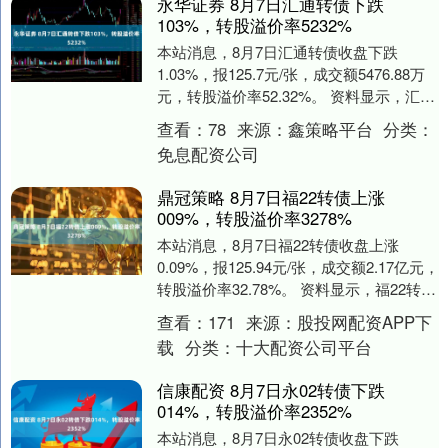
永华证券 8月7日汇通转债下跌
103%，转股溢价率5232%
本站消息，8月7日汇通转债收盘下跌
1.03%，报125.7元/张，成交额5476.88万
元，转股溢价率52.32%。 资料显示，汇通
转债信用级别为“AA-”，债....
查看：
78
来源：
鑫策略平台
分类：
免息配资公司
鼎冠策略 8月7日福22转债上涨
009%，转股溢价率3278%
本站消息，8月7日福22转债收盘上涨
0.09%，报125.94元/张，成交额2.17亿元，
转股溢价率32.78%。 资料显示，福22转债
信用级别为“AA”，债券....
查看：
171
来源：
股投网配资APP下
载
分类：
十大配资公司平台
信康配资 8月7日永02转债下跌
014%，转股溢价率2352%
本站消息，8月7日永02转债收盘下跌