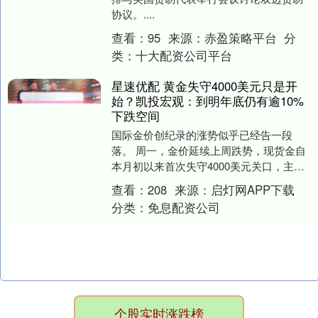
协议。....
查看：
95
来源：
赤盈策略平台
分
类：
十大配资公司平台
星速优配 黄金失守4000美元只是开
始？凯投宏观：到明年底仍有逾10%
下跌空间
国际金价创纪录的涨势似乎已经告一段
落。 周一，金价延续上周跌势，现货金自
本月初以来首次失守4000美元关口，主要
因为全球贸易局势好转，减少了对黄金的
查看：
208
来源：
启灯网APP下载
避险需求。上....
分类：
免息配资公司
个股实时涨跌榜