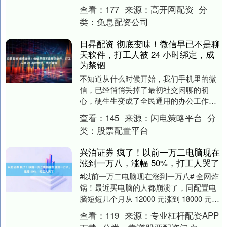
端机型涨幅超 30%。与此同时，线下数....
查看：
177
来源：
高开网配资
分
类：
免息配资公司
日昇配资 彻底变味！微信早已不是聊
天软件，打工人被 24 小时绑定，成
为禁锢
不知道从什么时候开始，我们手机里的微
信，已经悄悄丢掉了最初社交闲聊的初
心，硬生生变成了全民通用的办公工作软
件。十年前下载微信，只为和亲友聊天、
查看：
145
来源：
闪电策略平台
分
刷朋友圈分享生活；....
类：
股票配置平台
兴泊证券 疯了！以前一万二电脑现在
涨到一万八，涨幅 50%，打工人哭了
#以前一万二电脑现在涨到一万八# 全网炸
锅！最近买电脑的人都崩溃了，同配置电
脑短短几个月从 12000 元涨到 18000 元，
涨幅高达 50%，凭空多花 60....
查看：
119
来源：
专业杠杆配资APP