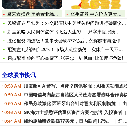
聚宏鑫操盘 美的置业稳居2025年1-9月徐州商品房流量榜、
华生证券 中东陷入更大危机，并非以色列为所欲为，只因一样东西
民银证券 早知道：外交部否认中美就关税问题进行磋商谈判；美股
新宝策略 人民网评点评《飞驰人生3》，只字未提演技，却句句说
胜亿配资 两连板！董事长套现377亿后，永辉超市再涨停
配资盘 电脑涨价 20%！市场人流空荡荡！实体店一天不开张，
启点配资 狼的野心暴露了, 张召忠一针见血: 比印度还危险!
全球股市快讯
10:58 AM
10:50 AM
10:50 AM
移民分歧激化 西班牙出台针对意大利反制措施
10:46 AM
SK海力士据悉评估重庆资产方案 包括引入投资者
10:44 AM
纽约原油暗盘跌破77美元，日内跌超1.7%。
纽约原油暗盘跌破77美元，日内跌超1.