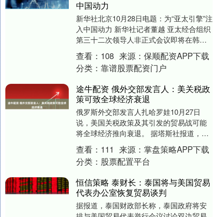
中国动力
新华社北京10月28日电题：为“亚太引擎”注
入中国动力 新华社记者董越 亚太经合组织
第三十二次领导人非正式会议即将在韩国
庆州举行。在全球经济增长乏力、保护主
查看：
108
来源：
保顺配资APP下载
义逆....
分类：
靠谱股票配资门户
途牛配资 俄外交部发言人：美关税政
策可致全球经济衰退
俄罗斯外交部发言人扎哈罗娃10月27日
说，美国关税政策及其引发的贸易战可能
将全球经济推向衰退。 据塔斯社报道，扎
哈罗娃说，就目前形势而言，美国关税政
查看：
111
来源：
掌盘策略APP下载
策对多边贸易....
分类：
股票配置平台
恒信策略 泰财长：泰国将与美国贸易
代表办公室恢复贸易谈判
据报道，泰国财政部长称，泰国政府将安
排与美国贸易代表举行会议讨论双边贸易