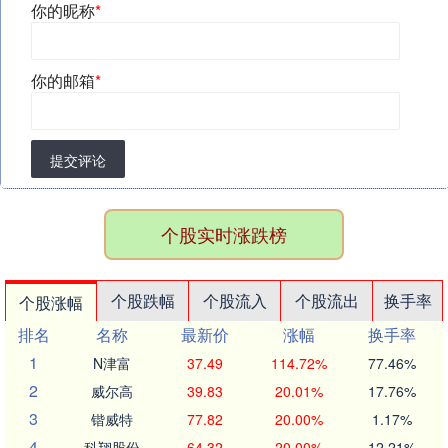
你的昵称
*
你的邮箱
*
提交评论
个股实时涨跌榜
个股跌幅
个股流入
个股流出
换手率
个股涨幅
排名
名称
最新价
涨幅
换手率
1
N津富
37.49
114.72%
77.46%
2
威尔高
39.83
20.01%
17.76%
3
锴威特
77.82
20.00%
1.17%
4
科翔股份
64.32
20.00%
12.21%