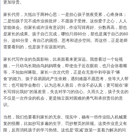
更加珍贵。
家长代劳，大抵出于两种心思：一是担心孩子熬夜受累，心疼身体；
二是怕孩子完不成作业挨批评，不愿孩子受挫。这份爱子之心，人人
皆能体会。但家长或许没有意识到，作业写得再好、分数再高，那也
是家长的成果。孩子自己完成，哪怕只得60分，那也是属于自己的60
分。这60分里，有自己的困惑、思考和进步空间。而这些，正是老师
需要看到的，也是孩子应该面对的。
家长代写作业的负面影响，比表面看来更深远。我曾看过一个短视
频，一只幼鸟长期由鸟妈妈喂食，即使虫子近在眼前，也只会张着嘴
等，不知如何啄取。家长一次次代劳，正是在无形中剥夺孩子“啄
食”的能力。孩子容易因此产生依赖，遇到难题不愿思考，坐等大人帮
忙；也可能学会敷衍，认为总有人善后，作业不必认真；更可能在“家
长写得比我好”的落差里，失去对学习的信心。久而久之，孩子失去的
不仅是一次作业的机会，更是独立面对困难的勇气和承担责任的意
识。
当然，我们也要看到家长的无奈。现实中，确有一些作业陷入机械重
复的怪圈，比如抄写多遍的生字、罚抄整页的班规。这类作业意义有
限，反而消耗孩子的学习热情。这也是“双减”政策一直着力解决的问