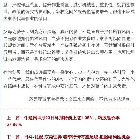
题：严控作业总量、提升作业质量，减少机械性、重复性、惩罚性作
业。政策的落实需要时间，家校之间的配合也需要磨合，但这不应成
为家长代写作业的借口。
父母之爱子，则为之计深远。真正的爱，不是替孩子挡住所有风雨，
而是教他如何面对风雨。当孩子抱怨作业太多时，家长可以陪伴他一
起规划时间，学会分配精力；当孩子被难题卡住时，不妨通过提问引
导思考，而不是直接给出答案；若作业确实超出合理范围，也可以坦
诚与老师沟通，寻求合适的解决方案。
作为父母，我们或许需要多一份耐心，少一点包办；多一些引导，少
一些代劳。忍住代写作业的冲动，把学习的责任交还给孩子，允许他
在磕绊中成长，在独立完成中获得底气，才是对孩子的未来负责。
股票配置平台提示：文章来自网络，不代表本站观点。
上一篇：
牛途网 4月23日环旭转债上涨1.35%，转股溢价率
57.96%
下一篇：
日斗-优配 东莞证券 春季行情有望延续 把握结构性机会