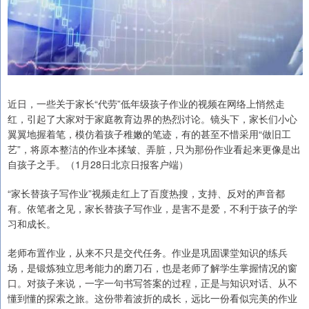
近日，一些关于家长“代劳”低年级孩子作业的视频在网络上悄然走
红，引起了大家对于家庭教育边界的热烈讨论。镜头下，家长们小心
翼翼地握着笔，模仿着孩子稚嫩的笔迹，有的甚至不惜采用“做旧工
艺”，将原本整洁的作业本揉皱、弄脏，只为那份作业看起来更像是出
自孩子之手。（1月28日北京日报客户端）
“家长替孩子写作业”视频走红上了百度热搜，支持、反对的声音都
有。依笔者之见，家长替孩子写作业，是害不是爱，不利于孩子的学
习和成长。
老师布置作业，从来不只是交代任务。作业是巩固课堂知识的练兵
场，是锻炼独立思考能力的磨刀石，也是老师了解学生掌握情况的窗
口。对孩子来说，一字一句书写答案的过程，正是与知识对话、从不
懂到懂的探索之旅。这份带着波折的成长，远比一份看似完美的作业