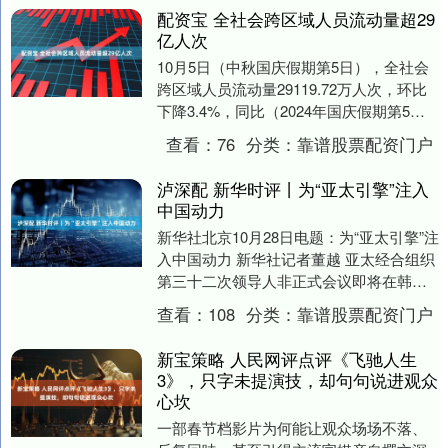
配资宝 全社会跨区域人员流动量超29
亿人次
10月5日（中秋国庆假期第5日），全社会
跨区域人员流动量29119.72万人次，环比
下降3.4%，同比（2024年国庆假期第5
日）增长3.4%。 举报 第一财经....
查看：
76
分类：
靠谱股票配资门户
泸深配 新华时评丨为“亚太引擎”注入
中国动力
新华社北京10月28日电题：为“亚太引擎”注
入中国动力 新华社记者董越 亚太经合组织
第三十二次领导人非正式会议即将在韩国
庆州举行。在全球经济增长乏力、保护主
查看：
108
分类：
靠谱股票配资门户
义逆....
新宝策略 人民网评点评《飞驰人生
3》，只字未提演技，却句句说进观众
心坎
一部春节档影片为何能让观众场场不落、