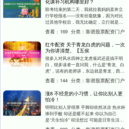
化课补习机构哪里好？
联考结束的第二天，我就拉着妈妈直奔立
行学校报名——没有丝毫犹豫，因为对比
过其他学校后，我无比确定，立行就是我
心中最完美的选择。作为艺考生，我太清
查看：
169
分类：
靠谱股票配资门户
楚文化课是“最后....
红牛配资 关于青龙白虎的问题，一次
为你讲清楚。【五侯
很多人对风水四神之龙虎雀武还是搞不明
白，很多读者一直问我，什么是“青龙、白
虎”，说有的老师讲，东边就是青龙，西边
就是白虎，都是固定的。这是纯粹的谬
查看：
144
分类：
靠谱股票配资门户
论，正所谓：学....
涨8 不经意的小习惯，让你比别人更
怕冷！
明明比别人穿得厚 手脚却依然冰凉 热水杯
捧到手酸 却还是暖不起来 你以为自己
是“天生怕冷” 却没想过 可能是日常生活中
的一些小习惯 在悄悄“偷走”你身体的温度