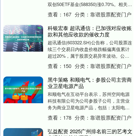
双创50ETF基金(588350)涨0.70%。相关成
分股中，胜宏科技涨8.....
查看：
167
分类：
靠谱股票配资门户
科银宏泰 超讯通信：已加强对应收账
款和其他应收款的催收力度
超讯通信(603322.SH)公告称，公司股票连
续三个交易日内收盘价格跌幅偏离值累计
超过20%，属于股票交易异常波动。公司
于2025年12月12日收到监管警示函....
查看：
150
分类：
靠谱股票配资门户
黑牛策略 和顺电气：参股公司主营商
业卫星电源产品
和顺电气在互动平台表示，苏州空间电源
科技有限公司为公司参股子公司，主营业
务为商业卫星电源产品，包括：太阳电池
阵（刚性翼，柔性翼），锂离子蓄电池
查看：
178
分类：
靠谱股票配资门户
组，电源控制器，驱....
弘益配资 2025广州排名前三的艺考文