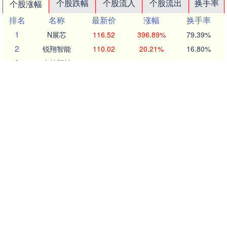
个股跌幅
个股流入
个股流出
换手率
个股涨幅
排名
名称
最新价
涨幅
换手率
1
N展芯
116.52
396.89%
79.39%
2
锐翔智能
110.02
20.21%
16.80%
3
志特新材
14.8
20.03%
14.18%
4
博腾股份
20.44
20.02%
14.77%
5
近岸蛋白
46.72
20.01%
5.62%
6
毕得医药
61.6
20.01%
6.12%
7
五洲医疗
83.62
20.01%
18.37%
8
耐科装备
49.67
20.01%
6.83%
9
一博科技
53.33
20.01%
17.26%
10
方邦股份
146.16
20.00%
7.68%
沪深京行情 实时轮播