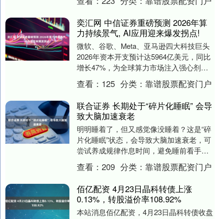
查看：
223
分类：
靠谱股票配资门户
....
奕汇网 中信证券重磅预测 2026年算
力持续景气, AI应用迎来爆发拐点!
微软、谷歌、Meta、亚马逊四大科技巨头
2026年资本开支预计达5964亿美元，同比
增长47%，为全球算力市场注入强心剂。
近日，中信证券发布了一份引起市场高
查看：
125
分类：
靠谱股票配资门户
度....
联合证券 长期处于“碎片化睡眠” 会导
致大脑加速衰老
明明睡着了，但又感觉像没睡着？这是“碎
片化睡眠”状态，会导致大脑加速衰老，可
尝试养成规律作息时间，避免睡前看手
机。....
查看：
209
分类：
靠谱股票配资门户
佰亿配资 4月23日晶科转债上涨
0.13%，转股溢价率108.92%
本站消息佰亿配资，4月23日晶科转债收盘