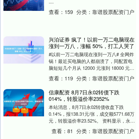
....
查看：
159
分类：
靠谱股票配资门户
兴泊证券 疯了！以前一万二电脑现在
涨到一万八，涨幅 50%，打工人哭了
#以前一万二电脑现在涨到一万八# 全网炸
锅！最近买电脑的人都崩溃了，同配置电
脑短短几个月从 12000 元涨到 18000 元，
涨幅高达 50%，凭空多花 60....
查看：
119
分类：
靠谱股票配资门户
信康配资 8月7日永02转债下跌
014%，转股溢价率2352%
本站消息，8月7日永02转债收盘下跌
0.14%，报138.31元/张，成交额5771.68万
元，转股溢价率23.52%。 资料显示，永02
转债信用级别为“AA-....
查看：
81
分类：
靠谱股票配资门户