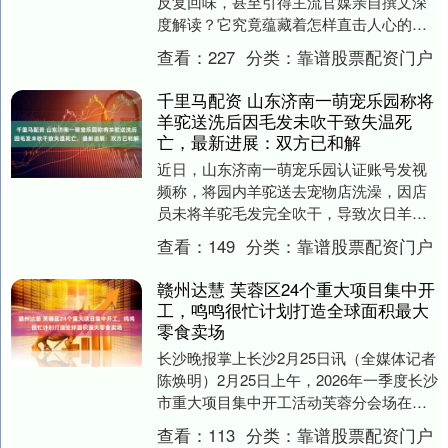
反复回味，甚至引得主流官媒亲自撰文深
度解读？它究竟蕴藏着怎样直击人心的力
量？ 2026年农历新年刚过，影市便迎来一
查看：
227
分类：
靠谱股票配资门户
匹势不可挡....
千里马配资 山东济南一萌宠乐园称将
羊驼送洗后因毛发未吹干致失温死
亡，最新进展：双方已和解
近日，山东济南一萌宠乐园认证账号发视
频称，将园内羊驼送去宠物店洗澡，因店
员未将羊驼毛发完全吹干，导致次日羊驼
失温死亡。事后，宠物店表示会赔偿，但
查看：
149
分类：
靠谱股票配资门户
多日未有回复，后....
赣州达慧 芙蓉区24个重大项目集中开
工，鸣鸣很忙计划打造全球面积最大
零食卖场
长沙晚报掌上长沙2月25日讯（全媒体记者
陈焕明）2月25日上午，2026年一季度长沙
市重大项目集中开工活动芙蓉分会场在鸣
鸣很忙芙蓉广场“新零售”项目举行。本次....
查看：
113
分类：
靠谱股票配资门户