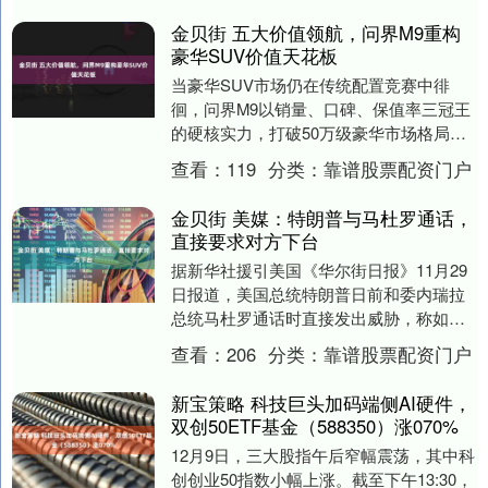
金贝街 五大价值领航，问界M9重构
豪华SUV价值天花板
当豪华SUV市场仍在传统配置竞赛中徘
徊，问界M9以销量、口碑、保值率三冠王
的硬核实力，打破50万级豪华市场格局。
上市21个月，累计交付突破25万辆，稳居
查看：
119
分类：
靠谱股票配资门户
50万以....
金贝街 美媒：特朗普与马杜罗通话，
直接要求对方下台
据新华社援引美国《华尔街日报》11月29
日报道，美国总统特朗普日前和委内瑞拉
总统马杜罗通话时直接发出威胁，称如果
马杜罗不肯主动下台，美国会考虑采取包
查看：
206
分类：
靠谱股票配资门户
括动武在内的....
新宝策略 科技巨头加码端侧AI硬件，
双创50ETF基金（588350）涨070%
12月9日，三大股指午后窄幅震荡，其中科
创创业50指数小幅上涨。截至下午13:30，