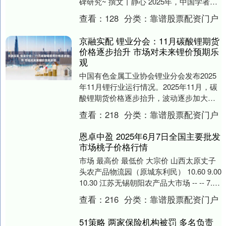
碑研究~ 撰文丨静心 2025年，中国学者在
神经疾病领域取得了突破性进展....
查看：
128
分类：
靠谱股票配资门户
京融实配 锂业分会：11月碳酸锂期货
价格逐步抬升 市场对未来锂价预期乐
观
中国有色金属工业协会锂业分会发布2025
年11月锂行业运行情况。2025年11月，碳
酸锂期货价格逐步抬升，波动逐步加大。
锂企业三季报业绩回升，市场对未来锂价
查看：
218
分类：
靠谱股票配资门户
预期....
恩卓中盈 2025年6月7日全国主要批发
市场桃子价格行情
市场 最高价 最低价 大宗价 山西太原丈子
头农产品物流园（原城东利民） 10.60 9.00
10.30 江苏无锡朝阳农产品大市场 -- -- 7.89
江苏凌....
查看：
216
分类：
靠谱股票配资门户
51策略 两家保险机构被罚 多名负责