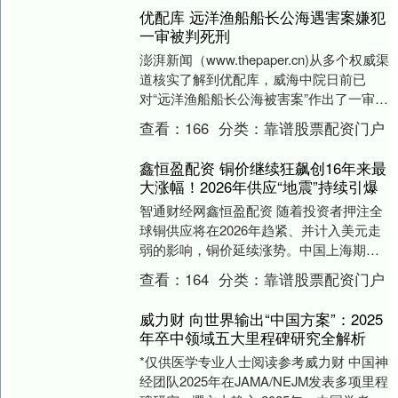
优配库 远洋渔船船长公海遇害案嫌犯
一审被判死刑
澎湃新闻（www.thepaper.cn)从多个权威渠
道核实了解到优配库，威海中院日前已
对“远洋渔船船长公海被害案”作出了一审宣
判，对嫌犯林某兵判处死刑。 澎湃....
查看：
166
分类：
靠谱股票配资门户
鑫恒盈配资 铜价继续狂飙创16年来最
大涨幅！2026年供应“地震”持续引爆
智通财经网鑫恒盈配资 随着投资者押注全
球铜供应将在2026年趋紧、并计入美元走
弱的影响，铜价延续涨势。中国上海期货
交易所铜价上涨2.7%，至每吨98780元人
查看：
164
分类：
靠谱股票配资门户
民....
威力财 向世界输出“中国方案”：2025
年卒中领域五大里程碑研究全解析
*仅供医学专业人士阅读参考威力财 中国神
经团队2025年在JAMA/NEJM发表多项里程