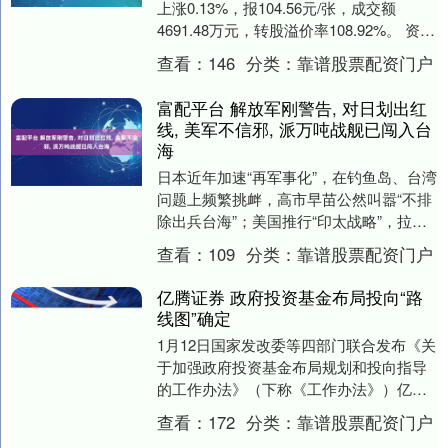
上涨0.13%，报104.56元/张，成交额
4691.48万元，转股溢价率108.92%。 资料
显示，晶科转债信用级别为....
查看：
146
分类：
靠谱股票配资门户
富配平台 解放军刚警告, 对日划出红
线, 美军不信邪, 派万吨战舰已闯入台
海
日本近年加速“再军事化”，在钓鱼岛、台湾
问题上频繁挑衅，高市早苗公然叫嚣“不排
除出兵台海”；美国推行“印太战略”，拉拢
盟友遏制中国富配平台，台海成为大国博
查看：
109
分类：
靠谱股票配资门户
弈焦点....
亿腾证券 政府投资基金布局投向“路
线图”确定
1月12日国家发改委等四部门联合发布《关
于加强政府投资基金布局规划和投向指导
的工作办法》（下称《工作办法》）亿腾
证券。 这是首次在国家层面对政府投资基
查看：
172
分类：
靠谱股票配资门户
金的布局和....