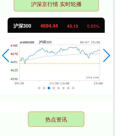
沪深京行情 实时轮播
北证50
1134.24
创
11.37
1.01%
热点资讯