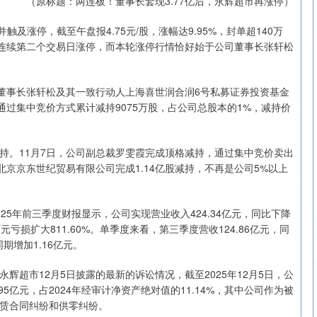
（原标题：两连板！董事长套现3.77亿后，永辉超市再涨停）
并触及涨停，截至午盘报4.75元/股，涨幅达9.95%，封单超140万
市连续第二个交易日涨停，而本轮涨停行情恰好始于公司董事长张轩松
沪深300
4694.44
.42%
43.13
0.93%
、董事长张轩松及其一致行动人上海喜世润合润6号私募证券投资基金
金通过集中竞价方式累计减持9075万股，占公司总股本的1%，减持价
。
持。11月7日，公司副总裁罗雯霞完成顶格减持，通过集中竞价卖出
股东北京京东世纪贸易有限公司完成1.14亿股减持，不再是公司5%以上
5年前三季度财报显示，公司实现营业收入424.34亿元，同比下降
7万元亏损扩大811.60%。单季度来看，第三季度营收124.86亿元，同
期增加1.16亿元。
超市12月5日披露的最新的诉讼情况，截至2025年12月5日，公
亿元，占2024年经审计净资产绝对值的11.14%，其中公司作为被
租赁合同纠纷和供零纠纷。