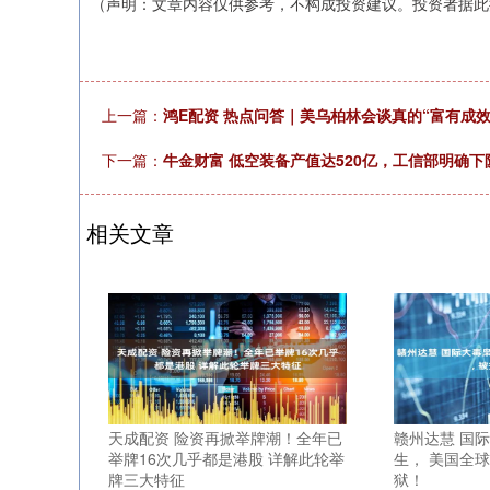
（声明：文章内容仅供参考，不构成投资建议。投资者据此
上一篇：
鸿E配资 热点问答｜美乌柏林会谈真的“富有成效
下一篇：
牛金财富 低空装备产值达520亿，工信部明确
相关文章
天成配资 险资再掀举牌潮！全年已
赣州达慧 国
举牌16次几乎都是港股 详解此轮举
生， 美国全球
牌三大特征
狱！