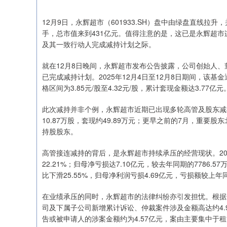
12月9日，永辉超市（601933.SH）盘中由绿盘直线拉升，
手，总市值来到431亿元。值得注意的是，这已是永辉超
深证成指
14311.01
.68
1.02%
200.89
1
及其一致行动人完成减持计划之际。
就在12月8日晚间，永辉超市发布公告披露，公司创始人
已完成减持计划。2025年12月4日至12月8日期间，该基
格区间为3.85元/股至4.32元/股，累计套现金额达3.77亿元
此次减持并非个例，永辉超市近期已出现多轮高管及股东减
10.87万股，套现约49.89万元；更早之前的7月，重要
持股股东。
高管接连减持的背后，是永辉超市持续承压的经营现状。202
22.21%；归母净亏损达7.10亿元，较去年同期的7786.5
比下滑25.55%，归母净利润亏损4.69亿元，亏损额较上年同
在业绩承压的同时，永辉超市的法律纠纷亦引发担忧。根据永辉
司及下属子公司新增累计诉讼、仲裁案件涉及金额高达约4.95
告或被申请人的涉案金额约为4.57亿元，案由主要集中于