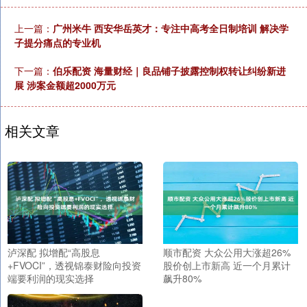
上一篇：
广州米牛 西安华岳英才：专注中高考全日制培训 解决学
子提分痛点的专业机
下一篇：
伯乐配资 海量财经｜良品铺子披露控制权转让纠纷新进
展 涉案金额超2000万元
相关文章
泸深配 拟增配“高股息
顺市配资 大众公用大涨超26%
+FVOCI”，透视锦泰财险向投资
股价创上市新高 近一个月累计
端要利润的现实选择
飙升80%