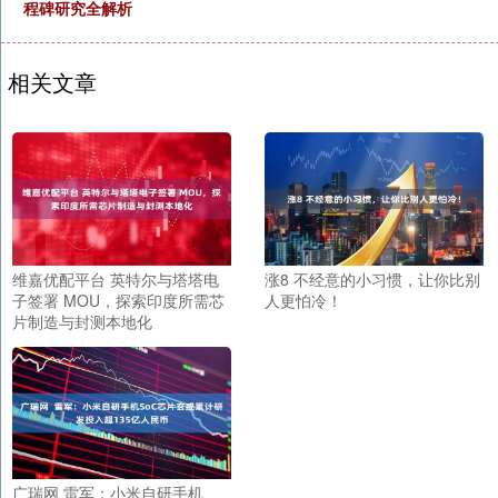
程碑研究全解析
相关文章
维嘉优配平台 英特尔与塔塔电
涨8 不经意的小习惯，让你比别
子签署 MOU，探索印度所需芯
人更怕冷！
片制造与封测本地化
广瑞网 雷军：小米自研手机