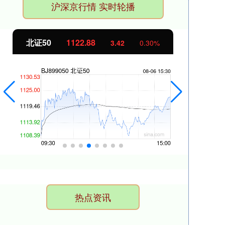
沪深京行情 实时轮播
北证50
1122.88
创业
3.42
0.30%
热点资讯