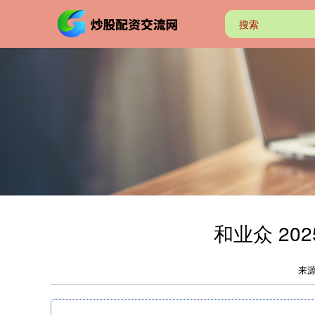
和业众 2
来