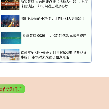
新宝策略 人民网评点评《飞驰人生3》，只字
未提演技，却句句说进观众心坎
涨8 不经意的小习惯，让你比别人更怕冷！
叁鑫策略 002611，拟7.74亿欧元出售资产
京融实配 锂业分会：11月碳酸锂期货价格逐
步抬升 市场对未来锂价预期乐观
票配资门户