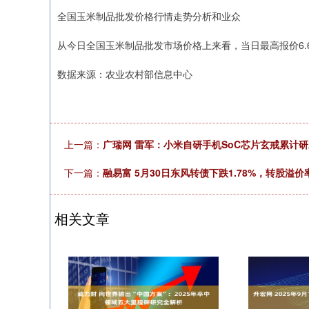
全国玉米制品批发价格行情走势分析和业众
从今日全国玉米制品批发市场价格上来看，当日最高报价6.60元
深证成指
14110.12
.92
0.57%
-34.08
-0
数据来源：农业农村部信息中心
上一篇：
广瑞网 雷军：小米自研手机SoC芯片玄戒累计研
下一篇：
融易富 5月30日东风转债下跌1.78%，转股溢价率
相关文章