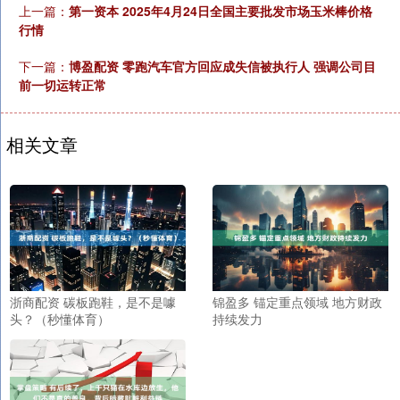
上一篇：
第一资本 2025年4月24日全国主要批发市场玉米棒价格
行情
下一篇：
博盈配资 零跑汽车官方回应成失信被执行人 强调公司目
前一切运转正常
相关文章
浙商配资 碳板跑鞋，是不是噱
锦盈多 锚定重点领域 地方财政
头？（秒懂体育）
持续发力