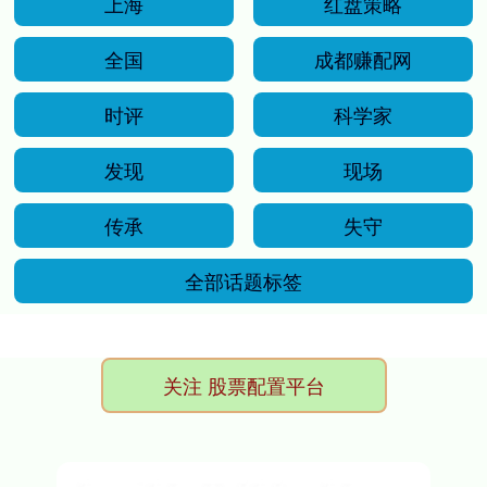
上海
红盘策略
全国
成都赚配网
时评
科学家
发现
现场
传承
失守
全部话题标签
关注 股票配置平台