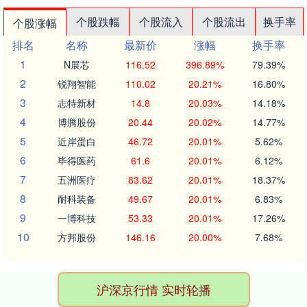
个股跌幅
个股流入
个股流出
换手率
个股涨幅
排名
名称
最新价
涨幅
换手率
1
N展芯
116.52
396.89%
79.39%
2
锐翔智能
110.02
20.21%
16.80%
3
志特新材
14.8
20.03%
14.18%
4
博腾股份
20.44
20.02%
14.77%
5
近岸蛋白
46.72
20.01%
5.62%
6
毕得医药
61.6
20.01%
6.12%
7
五洲医疗
83.62
20.01%
18.37%
8
耐科装备
49.67
20.01%
6.83%
9
一博科技
53.33
20.01%
17.26%
10
方邦股份
146.16
20.00%
7.68%
沪深京行情 实时轮播