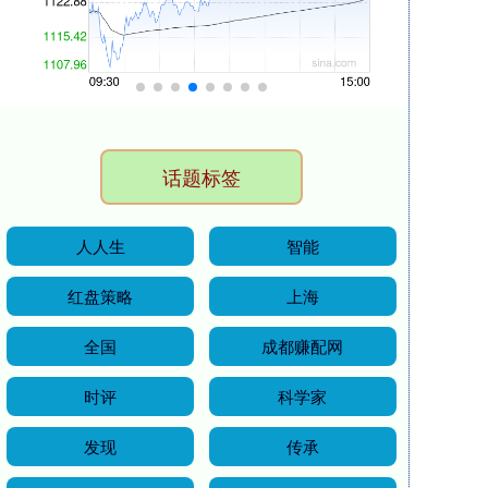
话题标签
人人生
智能
红盘策略
上海
全国
成都赚配网
时评
科学家
发现
传承