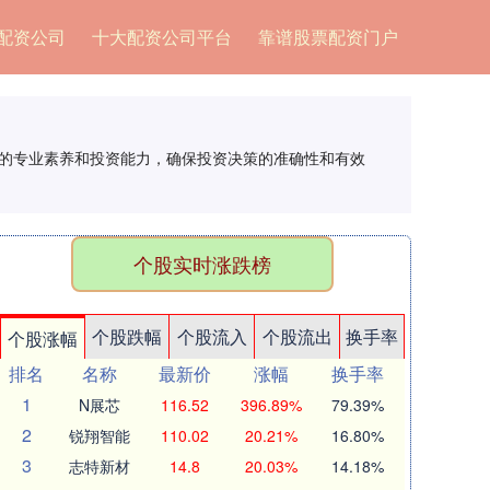
配资公司
十大配资公司平台
靠谱股票配资门户
队的专业素养和投资能力，确保投资决策的准确性和有效
个股实时涨跌榜
个股跌幅
个股流入
个股流出
换手率
个股涨幅
排名
名称
最新价
涨幅
换手率
1
N展芯
116.52
396.89%
79.39%
2
锐翔智能
110.02
20.21%
16.80%
3
志特新材
14.8
20.03%
14.18%