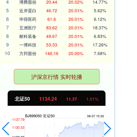
4
博腾股份
20.44
20.02%
14.77%
5
近岸蛋白
46.72
20.01%
5.62%
6
毕得医药
61.6
20.01%
6.12%
7
五洲医疗
83.62
20.01%
18.37%
8
耐科装备
49.67
20.01%
6.83%
9
一博科技
53.33
20.01%
17.26%
10
方邦股份
146.16
20.00%
7.68%
沪深京行情 实时轮播
北证50
1134.24
创
11.37
1.01%