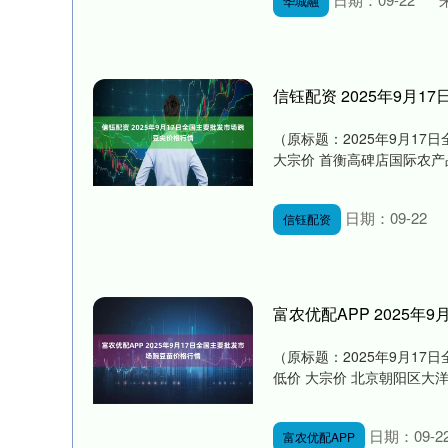
华城融
信钰配资 2025年9月
（原标题：2025年9月17
大宗价 首衡高碑店国际农产品交易中心
日期：09-22
信钰配资
富农优配APP 2025
深证成指
14311.01
.68
1.02%
200.89
1
（原标题：2025年9月17
低价 大宗价 北京朝阳区大洋路综合市
日期：09-2
富农优配APP