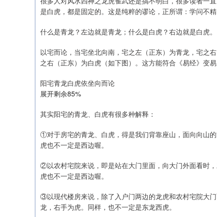
很多人对风水四神之龙虎雀武还是搞不明白，很多读者一直
是白虎，都是固定的。这是纯粹的谬论，正所谓：学问不精
什么是青龙？左边就是青龙；什么是白虎？右边就是白虎。
深证成指
14311.01
.68
1.02%
200.89
1
以宅而论，当宅坐北向南，宅之左（正东）为青龙，宅之右
之右（正东）为白虎（如下图）。这方能符合《易经》变易
阳宅青龙白虎依坐向而论
展开剩余85%
其实阳宅的青龙、白虎有很多种解释：
①对于房宅的青龙、白虎，得是我们背靠座山，面向向山的
虎也不一定是西边喔。
②以农村宅院来说，即是站在大门里面，向大门外面看时，
虎也不一定是西边喔。
③以现代楼房来说，除了入户门两边的龙虎和农村宅院大门
龙，右手为虎。同样，也不一定是东龙西虎。