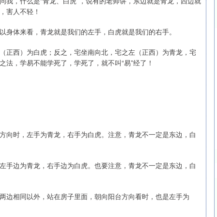
问我，什么是“青龙、白虎”，说有的老师讲，东边就是青龙，西边就
，害人不轻！
以身体来看，青龙就是我们的左手，白虎就是我们的右手。
沪深300
4694.44
.42%
43.13
0.93%
（正西）为白虎；反之，宅坐南向北，宅之左（正西）为青龙，宅
之法，学易不能学死了，学死了，就不叫“易”经了！
方向时，左手为青龙，右手为白虎。注意，青龙不一定是东边，白
左手边为青龙，右手边为白虎。也要注意，青龙不一定是东边，白
两边相同以外，站在房子里面，朝向阳台方向看时，也是左手为