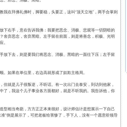
教我在拜佛礼佛时，脚要稳，头要正，这叫“顶天立地”，两手合掌则
放下右手，意在告诉我佛：我要把恶念、消极、悲观等一切阴暗的
？舍弃恶念，舍弃黑暗。左手留在前面，则是将善念，积极、光明
应。
手放下去，则是要我们将恶念、消极、黑暗的一面往下压；左手留
顺。如果在单位里，右边高就形成了奴欺主格局。
，但就是儿子很叛逆，不听话。有一次出门去泰安，到访到他家，
中了，我这个儿子事业各方面都好，就是不听我的。我告诉他，你
造型相当奇葩，方方正正本来很好，设计师估计是想展示一下自己
水准”倒是展示了，可把老板给害惨了，手下人，没有一个愿意听领导