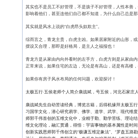
其实也不是员工不好管理，不是孩子不好管理，人性本善，
影响着他们，甚至连他们自己都不知道，为什么自己总是那么
其实就是风水上说的“白虎昂头奴欺主”。
综而言之，青龙主贵，白虎主凶。如果居家附近的山形，或
摆设又合理，那即是好格局，是主人之福报也！
青龙方是从家由内向外看时的左手方，白虎方则是从家由内
正常来说，如果住宅的左边，无论是有高山，还是有高楼，
如果你有房子风水布局的任何问题，欢迎探讨！
太极五行·五侯老师个人简介康战斌，号五侯，河北石家庄人,
康战斌先生自幼苦读经典，博览古籍，后得机缘拜太极五行
习国学文化，潜心研究易学、佛学、道学、武学、现代维度
师郭千伟首创的五维文化中，业精于勤、勤学苦练、理论结
维文化理论，融汇贯通，得悟：宇宙事物的基本属性是时间
创新实践恩师郭千伟创立的“极谦五维定象法”、“罗盘五路