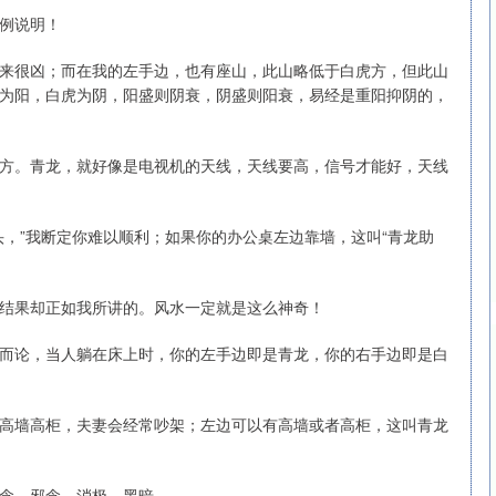
例说明！
来很凶；而在我的左手边，也有座山，此山略低于白虎方，但此山
为阳，白虎为阴，阳盛则阴衰，阴盛则阳衰，易经是重阳抑阴的，
方。青龙，就好像是电视机的天线，天线要高，信号才能好，天线
，”我断定你难以顺利；如果你的办公桌左边靠墙，这叫“青龙助
结果却正如我所讲的。风水一定就是这么神奇！
而论，当人躺在床上时，你的左手边即是青龙，你的右手边即是白
高墙高柜，夫妻会经常吵架；左边可以有高墙或者高柜，这叫青龙
念、邪念、消极、黑暗。