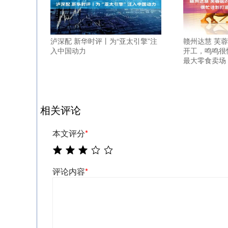
泸深配 新华时评丨为“亚太引擎”注
赣州达慧 芙
入中国动力
开工，鸣鸣很
最大零食卖场
相关评论
本文评分
*
评论内容
*