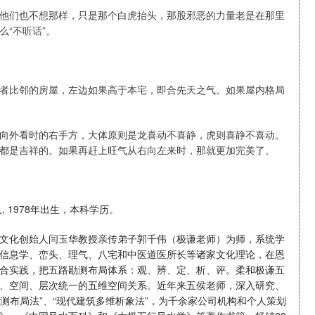
他们也不想那样，只是那个白虎抬头，那股邪恶的力量老是在那里
“不听话”。
者比邻的房屋，左边如果高于本宅，即合先天之气。如果屋内格局
向外看时的右手方，大体原则是龙喜动不喜静，虎则喜静不喜动。
都是吉祥的。如果再赶上旺气从右向左来时，那就更加完美了。
 1978年出生，本科学历。
文化创始人闫玉华教授亲传弟子郭千伟（极谦老师）为师，系统学
信息学、峦头、理气、八宅和中医道医所长等诸家文化理论，在恩
合实践，把五路勘测布局体系：观、辨、定、析、评。柔和极谦五
、空间、层次统一的五维空间关系。近年来五侯老师，深入研究、
勘测布局法”、“现代建筑多维析象法”，为千余家公司机构和个人策划