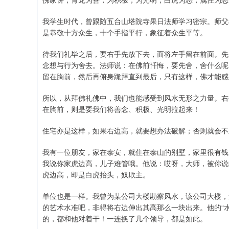
我学生时代，曾跟随五台山塔院寺果日法师学习密宗。师父
是恭敬十方众生，十个手指平行，象征着众生平等。
待我们礼毕之后，要右手先放下去，而将左手留在前面。先
念想与行为舍去。法师说：在佛前忏悔，要先舍，舍什么呢
留在胸前，然后再俯身跪拜直到最后，只有这样，佛才能感
所以，从拜佛礼佛中，我们也能感受到风水无形之力量。右
在胸前，则是要我们将善念、积极、光明拉起来！
住宅亦是这样，如果右边高，就要想办法破解；否则就会不
我有一位朋友，家在泰安，就住在泰山的别墅，家里很有钱
我说你家虎边高，儿子难管哦。他说：哎呀，大师，被你说
虎边高，即是白虎抬头，奴欺主。
单位也是一样。我曾为某公司大楼勘察风水，该公司大楼，
的艺术水准吧，非得将右边伸出其高那么一块出来。他的“
的，都和他对着干！一连换了几个领导，都是如此。