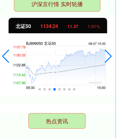
沪深京行情 实时轮播
北证50
1134.24
创
11.37
1.01%
热点资讯