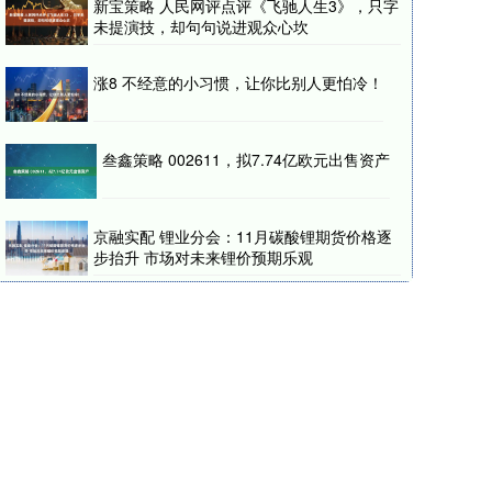
新宝策略 人民网评点评《飞驰人生3》，只字
未提演技，却句句说进观众心坎
涨8 不经意的小习惯，让你比别人更怕冷！
叁鑫策略 002611，拟7.74亿欧元出售资产
京融实配 锂业分会：11月碳酸锂期货价格逐
步抬升 市场对未来锂价预期乐观