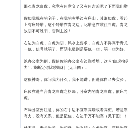
那么青龙白虎，究竟有何意义？又有何吉凶呢？下面我们举
假如我现在的宅子，在我的右手边有座山，其形如虎，看起
上有座钟塔，这个钟塔在青龙边，此塔意在震住白虎。青龙
故阴不可胜阳，否则主凶！
右边为白虎，白虎为阴，风水上要求，白虎方不得高于青龙
一低，信号就弱了。而阴电极则是要低一些，弱一些为好。
以办公室为例，假使你的办公桌右边靠着墙，这叫“白虎抬头
力”，我断定你比较顺利（见上图）。
这很神奇，你问我为什么，我不能讲，但是你自己去实验，
床位亦是当合青龙白虎之格局，卧室内的青龙白虎，依床向
虎。
布局卧室要注意，你的右手边不宜靠高墙或者高柜。若是靠
有力，没有关系，但是记住，右边千万不能高（见下图）！
佛家讲，青龙为善，为积极，为光明；白虎为恶，属性为恶