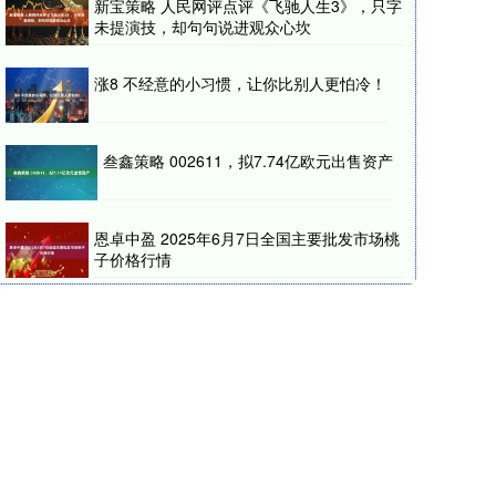
新宝策略 人民网评点评《飞驰人生3》，只字
未提演技，却句句说进观众心坎
涨8 不经意的小习惯，让你比别人更怕冷！
叁鑫策略 002611，拟7.74亿欧元出售资产
恩卓中盈 2025年6月7日全国主要批发市场桃
子价格行情