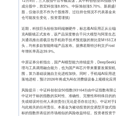
12月9日，三大股指午后窄幅震荡，其中科创创业50指数小幅上涨
成分股中，胜宏科技涨8.85%、中际旭创涨5.70%、新易
股，仅做示意不作为个股推荐。过往持仓情况不代表基金未
仓可能发生变化，投资需谨慎)
深证成指
14070.78
49
0.01%
-73.43
-0
近期，科技巨头纷纷加码端侧硬件，标志着AI应用正从云端
克AI眼镜正式发布，该产品深度整合千问大模型与阿里生态
兴通讯推出搭载豆包手机助手技术预览版的努比亚M153工
头，均有多款智能终端产品发布。据弗若斯特沙利文(Frost & S
年增长率高达39.9%。
中原证券分析指出，国产AI模型能力持续提升，DeepSee
理与工具调用融合能力，也为国产AI芯片带来重要发展契
围，算力基础设施自主化进程加快。同时，手机端AI应用进入
落地进程，预计2026年将成为AI在消费级设备上规模化应
风险提示：中证科创创业50指数(931643)由中证指数有
中证对于标的指数的实时性、准确性、完整性和特殊目的的
失或错误对任何人承担责任(无论是否存在过失)。中证对
与此相关的任何责任。本基金为被动投资的交易型开放式指
标的指数所表征的市场相似的风险收益特征。投资者投资于