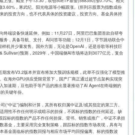
。截至下午13:30，双创50ETF基金(588350)涨0.70%。相关
盛涨3.60%，寒武纪、阳光电源等小幅跟涨。(所列示股票为指数成份
来的投资方向，也不代表具体的投资建议，投资方向、基金具体持
沪深300
4637.89
.52%
-20.27
-0.44%
向终端设备快速延伸。例如：11月27日，阿里巴巴集团首款自研夸
服务，具备导航、支付、AI问答等功能；12月1日，字节跳动联合中
程样机并少量发售。国外方面，无论是OpenAI，还是谷歌等科技巨
ullivan)预测，2029年，中国端侧AI市场将达到3077亿元，复合
k近期发布V3.2版本并宣布将加大预训练规模，此举不仅强化了模型推
机。在海外GPU供应受限背景下，国产厂商正通过超节点架构实现突
加速期，豆包助手等产品的推出显著推动了AI Agent在终端侧的
用的关键年份。
限公司(“中证”)编制和计算，其所有权归属中证及/或其指定的第三方。
适用性不作任何明示或暗示的担保，不因标的指数的任何延迟、缺
于跟踪标的指数的产品不作任何担保、背书、销售或推广，中证不承担
数基金，主要采用完全复制策略，跟踪标的指数市场表现，具有与
本基金面临标的指数回报与相应市场平均回报偏离、标的指数波