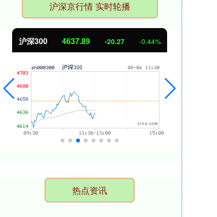
沪深京行情 实时轮播
北证50
1115.17
创业
-4.29
-0.38%
热点资讯