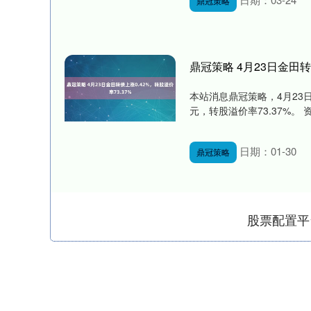
鼎冠策略
鼎冠策略 4月23日金田转
本站消息鼎冠策略，4月23日金
元，转股溢价率73.37%。 
日期：01-30
鼎冠策略
股票配置平
深证成指
14311.01
.68
1.02%
200.89
1