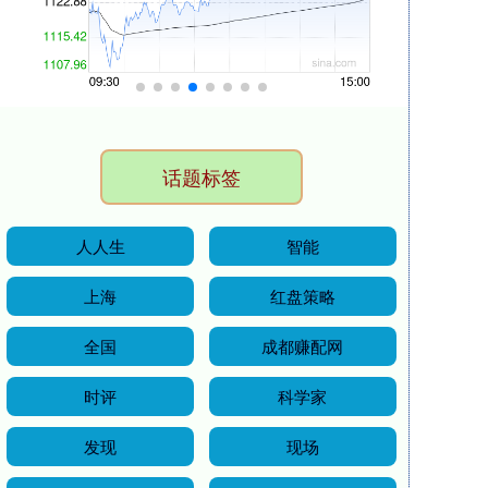
话题标签
人人生
智能
上海
红盘策略
全国
成都赚配网
时评
科学家
发现
现场