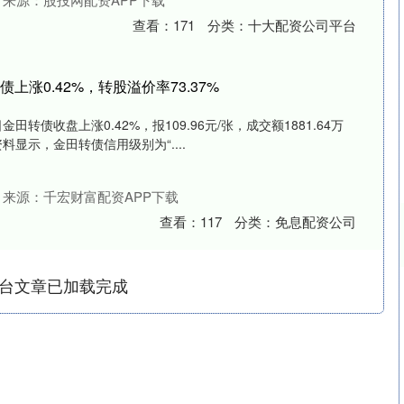
查看：
171
分类：
十大配资公司平台
债上涨0.42%，转股溢价率73.37%
田转债收盘上涨0.42%，报109.96元/张，成交额1881.64万
资料显示，金田转债信用级别为“....
来源：千宏财富配资APP下载
查看：
117
分类：
免息配资公司
台文章已加载完成
沪深300
4694.44
.42%
43.13
0.93%