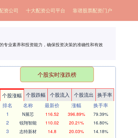
配资公司
十大配资公司平台
靠谱股票配资门户
队的专业素养和投资能力，确保投资决策的准确性和有效
个股实时涨跌榜
个股跌幅
个股流入
个股流出
换手率
个股涨幅
排名
名称
最新价
涨幅
换手率
1
N展芯
116.52
396.89%
79.39%
2
锐翔智能
110.02
20.21%
16.80%
3
志特新材
14.8
20.03%
14.18%