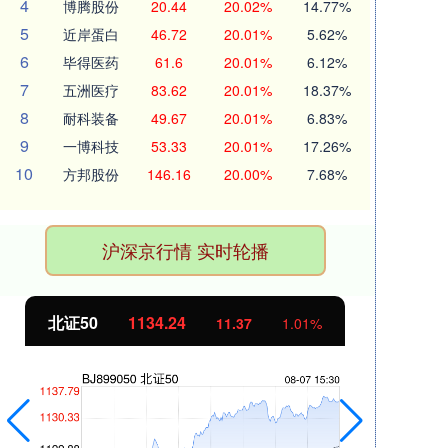
4
博腾股份
20.44
20.02%
14.77%
5
近岸蛋白
46.72
20.01%
5.62%
6
毕得医药
61.6
20.01%
6.12%
7
五洲医疗
83.62
20.01%
18.37%
8
耐科装备
49.67
20.01%
6.83%
9
一博科技
53.33
20.01%
17.26%
10
方邦股份
146.16
20.00%
7.68%
沪深京行情 实时轮播
北证50
1134.24
创
11.37
1.01%