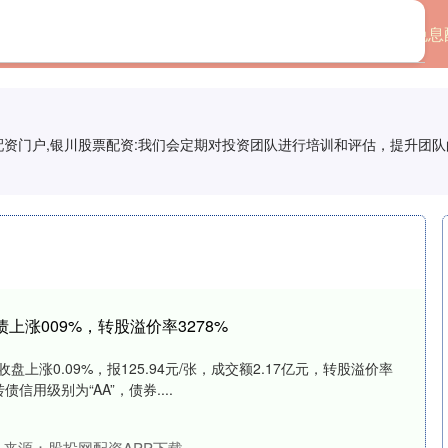
首页
股票配置平台
免息
票配资门户,银川股票配资:我们会定期对投资团队进行培训和评估，提升团
债上涨009%，转股溢价率3278%
盘上涨0.09%，报125.94元/张，成交额2.17亿元，转股溢价率
债信用级别为“AA”，债券....
来源：股投网配资APP下载