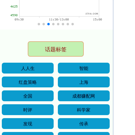
话题标签
人人生
智能
红盘策略
上海
全国
成都赚配网
时评
科学家
发现
传承