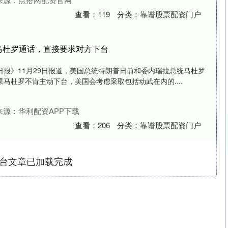
查看：
119
分类：
靠谱股票配资门户
马杜罗通话，直接要求对方下台
报》11月29日报道，美国总统特朗普日前和委内瑞拉总统马杜罗
马杜罗不肯主动下台，美国会考虑采取包括动武在内的....
来源：华利配资APP下载
查看：
206
分类：
靠谱股票配资门户
台文章已加载完成
沪深300
4694.44
.42%
43.13
0.93%