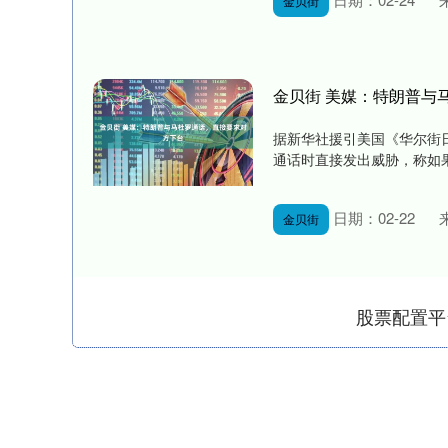
金贝街
金贝街 美媒：特朗普与
据新华社援引美国《华尔街日
通话时直接发出威胁，称如果
日期：02-22
金贝街
股票配置平
深证成指
14311.01
.68
1.02%
200.89
1