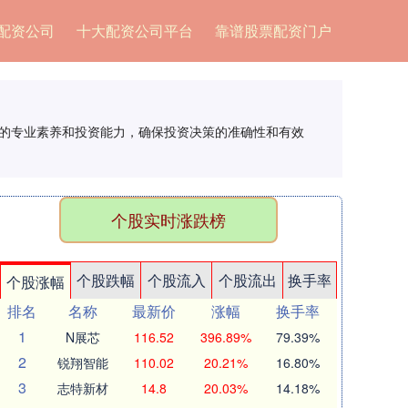
配资公司
十大配资公司平台
靠谱股票配资门户
队的专业素养和投资能力，确保投资决策的准确性和有效
个股实时涨跌榜
个股跌幅
个股流入
个股流出
换手率
个股涨幅
排名
名称
最新价
涨幅
换手率
1
N展芯
116.52
396.89%
79.39%
2
锐翔智能
110.02
20.21%
16.80%
3
志特新材
14.8
20.03%
14.18%