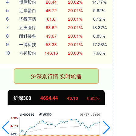
4
博腾股份
20.44
20.02%
14.77%
5
近岸蛋白
46.72
20.01%
5.62%
6
毕得医药
61.6
20.01%
6.12%
7
五洲医疗
83.62
20.01%
18.37%
8
耐科装备
49.67
20.01%
6.83%
9
一博科技
53.33
20.01%
17.26%
10
方邦股份
146.16
20.00%
7.68%
沪深京行情 实时轮播
北证50
1134.24
创
11.37
1.01%