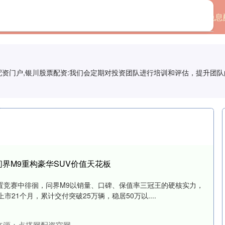
首页
股票配置平台
免息
票配资门户,银川股票配资:我们会定期对投资团队进行培训和评估，提升团
问界M9重构豪华SUV价值天花板
配置竞赛中徘徊，问界M9以销量、口碑、保值率三冠王的硬核实力，
市21个月，累计交付突破25万辆，稳居50万以....
来源：点搭网配资官网