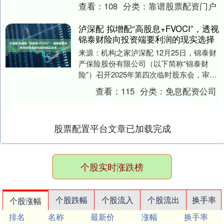
庆州举行。在全球经济增长乏力、保护主
查看：
108
分类：
靠谱股票配资门户
义逆....
泸深配 拟增配“高股息+FVOCI”，透视
锦泰财险向投资端要利润的现实选择
来源：机构之家泸深配 12月25日，锦泰财
产保险股份有限公司（以下简称“锦泰财
险”）召开2025年第四次临时股东会，审议
通过了一份关键议案：调整公司高分红股
查看：
115
分类：
免息配资公司
票的....
股票配置平台文章已加载完成
个股实时涨跌榜
个股跌幅
个股流入
个股流出
换手率
个股涨幅
排名
名称
最新价
涨幅
换手率