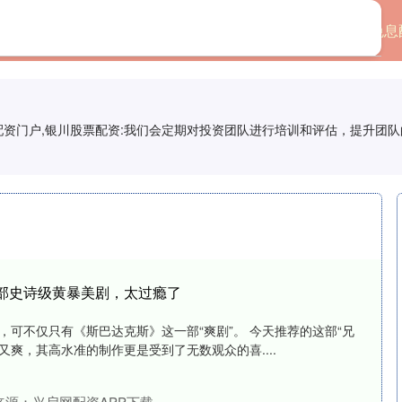
首页
股票配置平台
免息
票配资门户,银川股票配资:我们会定期对投资团队进行培训和评估，提升团
！这部史诗级黄暴美剧，太过瘾了
z，可不仅只有《斯巴达克斯》这一部“爽剧”。 今天推荐的这部“兄
又爽，其高水准的制作更是受到了无数观众的喜....
来源：兴启网配资APP下载