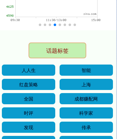
话题标签
人人生
智能
红盘策略
上海
全国
成都赚配网
时评
科学家
发现
传承