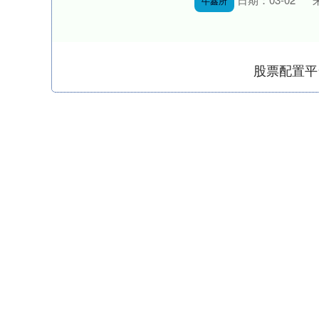
牛鑫所
股票配置平
深证成指
14311.01
.68
1.02%
200.89
1