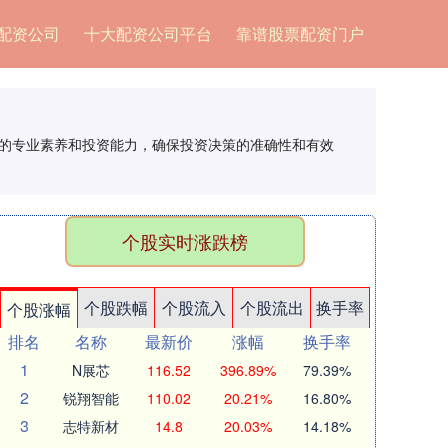
配资公司
十大配资公司平台
靠谱股票配资门户
队的专业素养和投资能力，确保投资决策的准确性和有效
个股实时涨跌榜
个股跌幅
个股流入
个股流出
换手率
个股涨幅
排名
名称
最新价
涨幅
换手率
1
N展芯
116.52
396.89%
79.39%
2
锐翔智能
110.02
20.21%
16.80%
3
志特新材
14.8
20.03%
14.18%