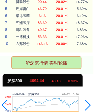
4
博腾股份
20.44
20.02%
14.77%
5
近岸蛋白
46.72
20.01%
5.62%
6
毕得医药
61.6
20.01%
6.12%
7
五洲医疗
83.62
20.01%
18.37%
8
耐科装备
49.67
20.01%
6.83%
9
一博科技
53.33
20.01%
17.26%
10
方邦股份
146.16
20.00%
7.68%
沪深京行情 实时轮播
北证50
1134.24
创
11.37
1.01%