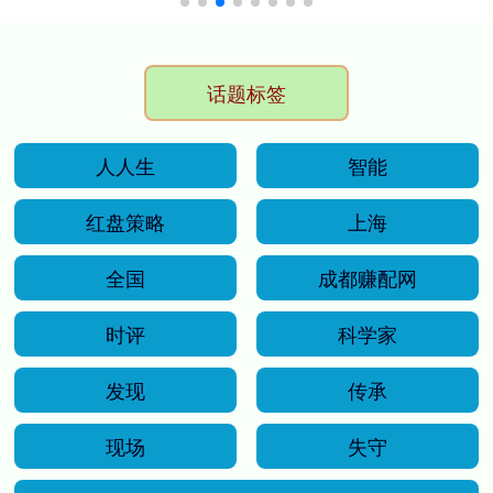
话题标签
人人生
智能
红盘策略
上海
全国
成都赚配网
时评
科学家
发现
传承
现场
失守