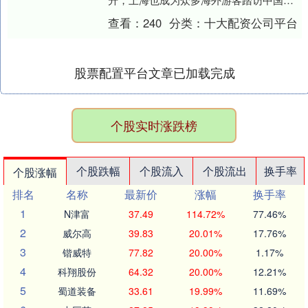
首选城市。 免签政策调整后，究竟哪些
查看：
240
分类：
十大配资公司平台
国....
股票配置平台文章已加载完成
个股实时涨跌榜
个股跌幅
个股流入
个股流出
换手率
个股涨幅
排名
名称
最新价
涨幅
换手率
1
N津富
37.49
114.72%
77.46%
2
威尔高
39.83
20.01%
17.76%
3
锴威特
77.82
20.00%
1.17%
4
科翔股份
64.32
20.00%
12.21%
5
蜀道装备
33.61
19.99%
11.69%