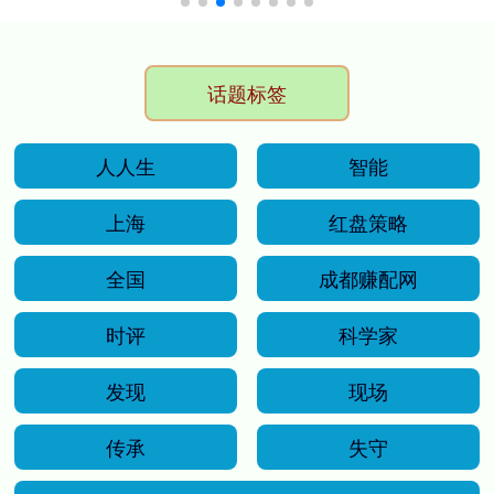
话题标签
人人生
智能
上海
红盘策略
全国
成都赚配网
时评
科学家
发现
现场
传承
失守