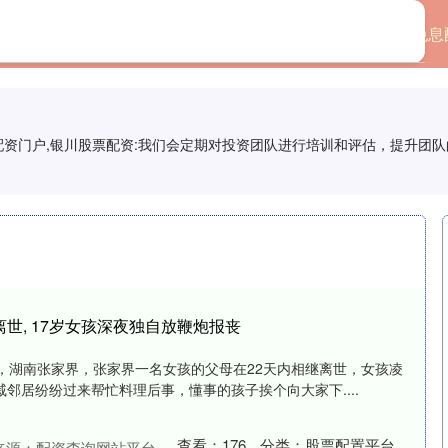
首页
股票配置平台
免息
票配资门户,银川股票配资:我们会定期对投资团队进行培训和评估，提升团
离世, 17岁女孩深夜独自放鞭炮报丧
，湖南张家界，张家界一名女孩的父母在22天内相继离世，女孩凌
邻居纷纷过来帮忙料理后事，懂事的孩子挨个向大家下....
查看：
176
分类：
股票配置平台
来源：配资查询网站平台