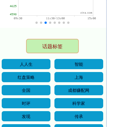
话题标签
人人生
智能
红盘策略
上海
全国
成都赚配网
时评
科学家
发现
传承