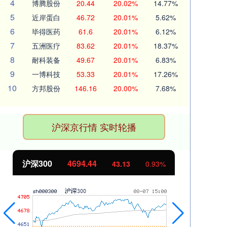
4
博腾股份
20.44
20.02%
14.77%
5
近岸蛋白
46.72
20.01%
5.62%
6
毕得医药
61.6
20.01%
6.12%
7
五洲医疗
83.62
20.01%
18.37%
8
耐科装备
49.67
20.01%
6.83%
9
一博科技
53.33
20.01%
17.26%
10
方邦股份
146.16
20.00%
7.68%
沪深京行情 实时轮播
沪深300
4694.44
北
43.13
0.93%