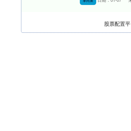
掌尚策
股票配置平
上证指数
3940.04
.40
2.13%
39.68
1.