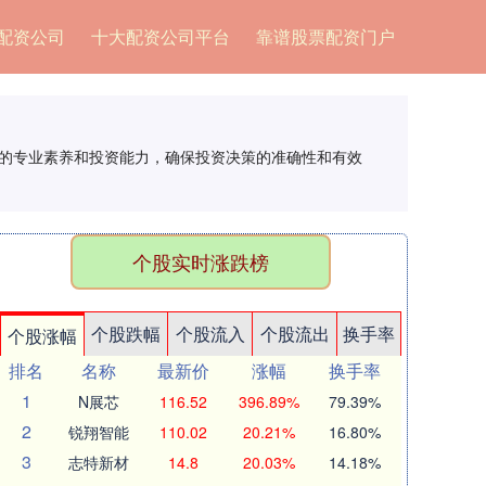
配资公司
十大配资公司平台
靠谱股票配资门户
队的专业素养和投资能力，确保投资决策的准确性和有效
个股实时涨跌榜
个股跌幅
个股流入
个股流出
换手率
个股涨幅
排名
名称
最新价
涨幅
换手率
1
N展芯
116.52
396.89%
79.39%
2
锐翔智能
110.02
20.21%
16.80%
3
志特新材
14.8
20.03%
14.18%